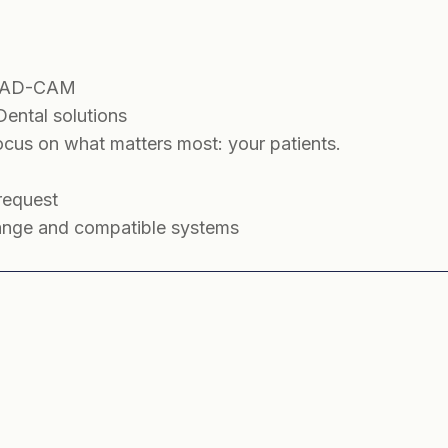
o CAD-CAM
Dental solutions
ocus on what matters most: your patients.
 request
range and compatible systems