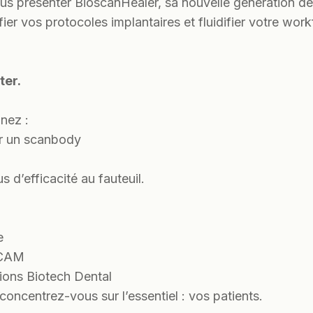
ous présenter BioscanHealer, sa nouvelle génération de p
er vos protocoles implantaires et fluidifier votre workf
ter.
inez :
er un scanbody
s d’efficacité au fauteuil.
e
-CAM
tions Biotech Dental
concentrez-vous sur l’essentiel : vos patients.