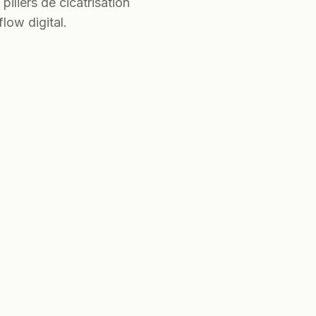
iliers de cicatrisation
low digital.