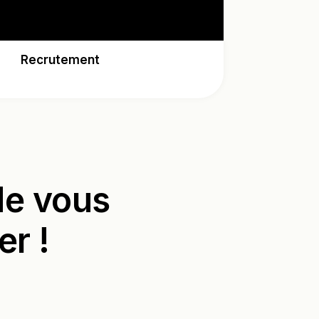
Recrutement
 de vous
r !