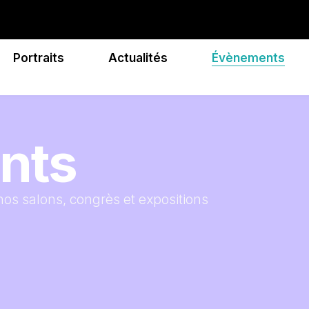
Portraits
Actualités
Évènements
nts
nos salons, congrès et expositions