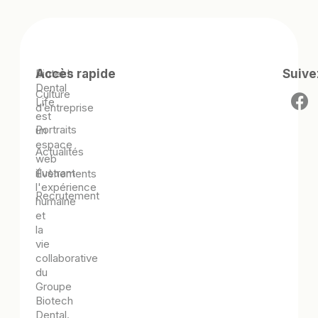
Biotech
Accès rapide
Suive
Dental
Culture
Life
d’entreprise
est
Portraits
un
espace
Actualités
web
illustrant
Évènements
l'expérience
Recrutement
humaine
et
la
vie
collaborative
du
Groupe
Biotech
Dental.