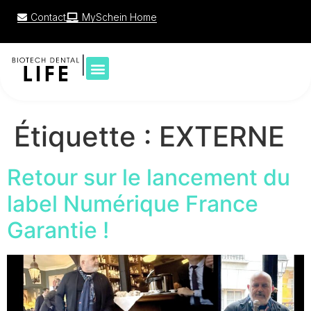
Contact
MySchein Home
|
Étiquette :
EXTERNE
Retour sur le lancement du
label Numérique France
Garantie !