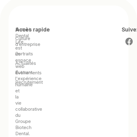
Biotech
Accès rapide
Suive
Dental
Culture
Life
d’entreprise
est
Portraits
un
espace
Actualités
web
illustrant
Évènements
l'expérience
Recrutement
humaine
et
la
vie
collaborative
du
Groupe
Biotech
Dental.