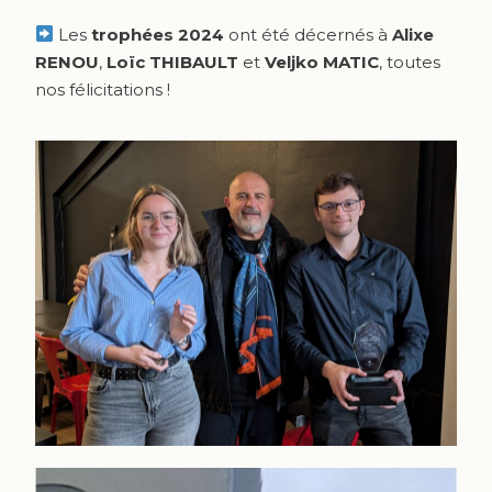
Les
trophées 2024
ont été décernés à
Alixe
RENOU
,
Loïc THIBAULT
et
Veljko MATIC
, toutes
nos félicitations !