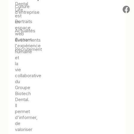
Dental
Culture
Life
d’entreprise
est
Portraits
un
espace
Actualités
web
illustrant
Évènements
l'expérience
Recrutement
humaine
et
la
vie
collaborative
du
Groupe
Biotech
Dental.
Il
permet
d'informer,
de
valoriser