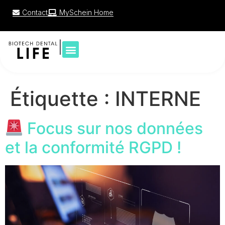
Contact
MySchein Home
|
Étiquette :
INTERNE
Focus sur nos données
et la conformité RGPD !