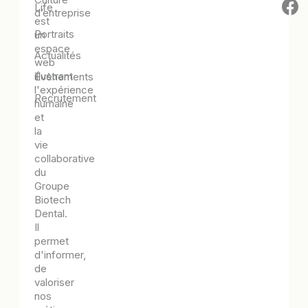
Life
d’entreprise
est
Portraits
un
espace
Actualités
web
illustrant
Évènements
l'expérience
Recrutement
humaine
et
la
vie
collaborative
du
Groupe
Biotech
Dental.
Il
permet
d'informer,
de
valoriser
nos