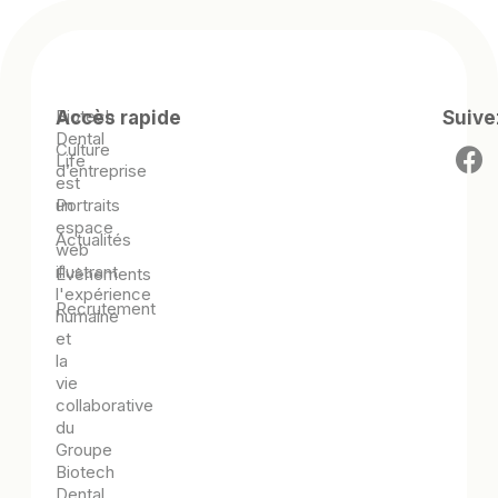
Biotech
Accès rapide
Suive
Dental
Culture
Life
d’entreprise
est
Portraits
un
espace
Actualités
web
illustrant
Évènements
l'expérience
Recrutement
humaine
et
la
vie
collaborative
du
Groupe
Biotech
Dental.