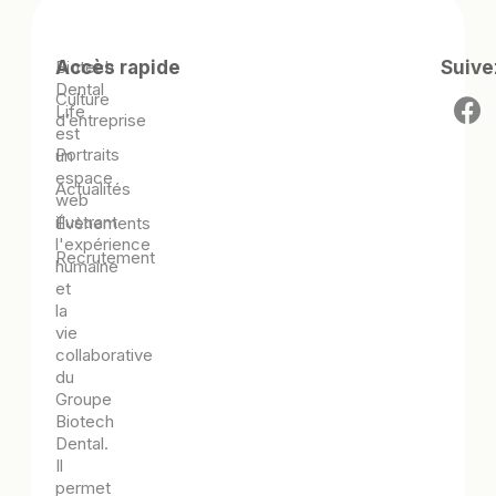
Biotech
Accès rapide
Suive
Dental
Culture
Life
d’entreprise
est
Portraits
un
espace
Actualités
web
illustrant
Évènements
l'expérience
Recrutement
humaine
et
la
vie
collaborative
du
Groupe
Biotech
Dental.
Il
permet