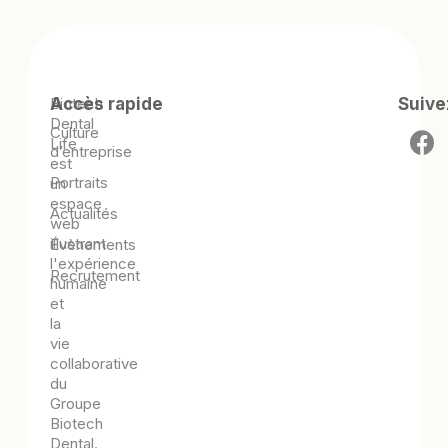
Biotech
Accès rapide
Suive
Dental
Culture
Life
d’entreprise
est
Portraits
un
espace
Actualités
web
illustrant
Évènements
l'expérience
Recrutement
humaine
et
la
vie
collaborative
du
Groupe
Biotech
Dental.