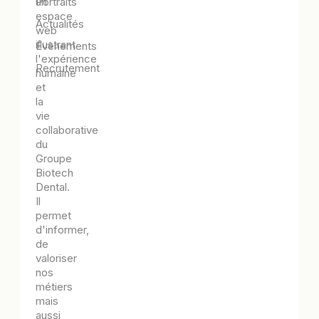
Portraits
un
espace
Actualités
web
illustrant
Évènements
l'expérience
Recrutement
humaine
et
la
vie
collaborative
du
Groupe
Biotech
Dental.
Il
permet
d'informer,
de
valoriser
nos
métiers
mais
aussi