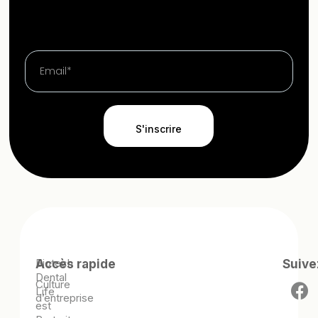
S'inscrire
Biotech
Accès rapide
Suive
Dental
Culture
Life
d’entreprise
est