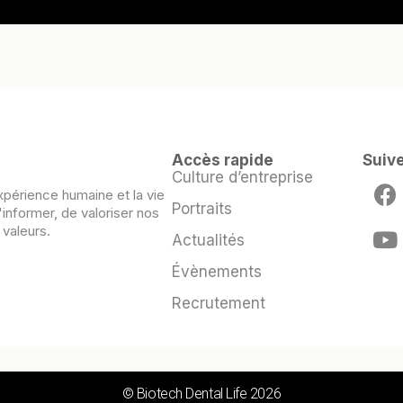
Accès rapide
Suiv
Culture d’entreprise
xpérience humaine et la vie
Portraits
'informer, de valoriser nos
 valeurs.
Actualités
Évènements
Recrutement
© Biotech Dental Life 2026