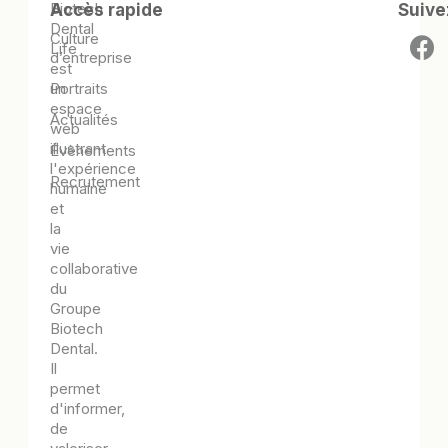
Biotech
Accès rapide
Suive
Dental
Culture
Life
d’entreprise
est
Portraits
un
espace
Actualités
web
illustrant
Évènements
l'expérience
Recrutement
humaine
et
la
vie
collaborative
du
Groupe
Biotech
Dental.
Il
permet
d'informer,
de