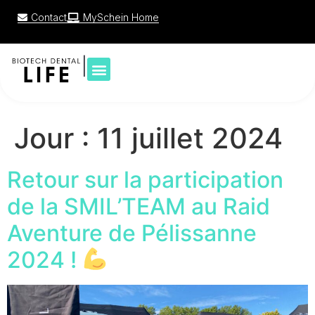
Contact
MySchein Home
|
Jour :
11 juillet 2024
Retour sur la participation
de la SMIL’TEAM au Raid
Aventure de Pélissanne
2024 !