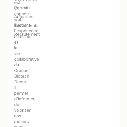
est
Portraits
un
espace
Actualités
web
illustrant
Évènements
l'expérience
Recrutement
humaine
et
la
vie
collaborative
du
Groupe
Biotech
Dental.
Il
permet
d'informer,
de
valoriser
nos
métiers