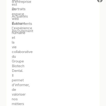
d’entreprise
est
Portraits
un
espace
Actualités
web
illustrant
Évènements
l'expérience
Recrutement
humaine
et
la
vie
collaborative
du
Groupe
Biotech
Dental.
Il
permet
d'informer,
de
valoriser
nos
métiers