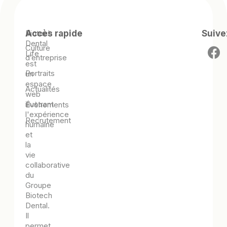
Biotech
Accès rapide
Suive
Dental
Culture
Life
d’entreprise
est
Portraits
un
espace
Actualités
web
illustrant
Évènements
l'expérience
Recrutement
humaine
et
la
vie
collaborative
du
Groupe
Biotech
Dental.
Il
permet